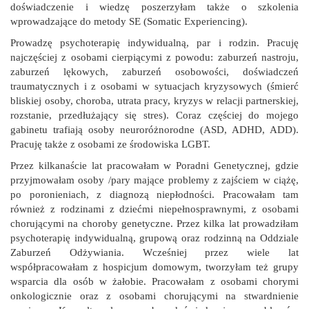
doświadczenie i wiedzę poszerzyłam także o szkolenia
wprowadzające do metody SE (Somatic Experiencing).
Prowadzę psychoterapię indywidualną, par i rodzin. Pracuję
najczęściej z osobami cierpiącymi z powodu: zaburzeń nastroju,
zaburzeń lękowych, zaburzeń osobowości, doświadczeń
traumatycznych i z osobami w sytuacjach kryzysowych (śmierć
bliskiej osoby, choroba, utrata pracy, kryzys w relacji partnerskiej,
rozstanie, przedłużający się stres). Coraz częściej do mojego
gabinetu trafiają osoby neuroróżnorodne (ASD, ADHD, ADD).
Pracuję także z osobami ze środowiska LGBT.
Przez kilkanaście lat pracowałam w Poradni Genetycznej, gdzie
przyjmowałam osoby /pary mające problemy z zajściem w ciążę,
po poronieniach, z diagnozą niepłodności. Pracowałam tam
również z rodzinami z dziećmi niepełnosprawnymi, z osobami
chorującymi na choroby genetyczne. Przez kilka lat prowadziłam
psychoterapię indywidualną, grupową oraz rodzinną na Oddziale
Zaburzeń Odżywiania. Wcześniej przez wiele lat
współpracowałam z hospicjum domowym, tworzyłam też grupy
wsparcia dla osób w żałobie. Pracowałam z osobami chorymi
onkologicznie oraz z osobami chorującymi na stwardnienie