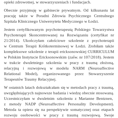
opieki zdrowotnej, w stowarzyszeniach i fundacjach.
Obecnie przyjmuję w gabinecie prywatnym. Od kilkunastu lat
pracuję także w Poradni Zdrowia Psychicznego Centralnego
Szpitala Klinicznego Uniwersytetu Medycznego w Łodzi.
Jestem certyfikowanym psychoterapeutą Polskiego Towarzystwa
Psychoterapii Skoncentrowanej na Rozwiązaniu (certyfikat nr
21/2014). Ukończyłam całościowe szkolenie z psychoterapii
w Centrum Terapii Krótkoterminowej w Łodzi. Zrobiłam także
kompleksowe szkolenie z terapii ericksonowskiej CURRICULUM
w Polskim Instytucie Ericksonowskim (zaśw. nr 107/2018). Jestem
w trakcie dwuletniego szkolenia w pracy z traumą złożoną,
relacyjną i rozwojową w modelu NARM (Neuroaffective
Relational Model), organizowanego przez Stowarzyszenie
Terapeutów Traumy Relacyjnej.
W ostatnich latach dokształcałam się w metodach pracy z traumą,
uwzględniających najnowsze badania i wiedzę obecnie stosowaną.
Uczestniczyłam w dwuletnim szkoleniu z Marianne Bentznen,
z metody NADP (Neuroaffective Personality Development).
Metoda ta opiera się na perspektywie somatycznej oraz etapach
rozwoju osobowości w pracy z traumą rozwojową. Swoje